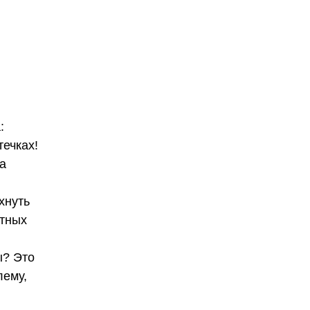
:
течках!
а
хнуть
ятных
ы? Это
лему,