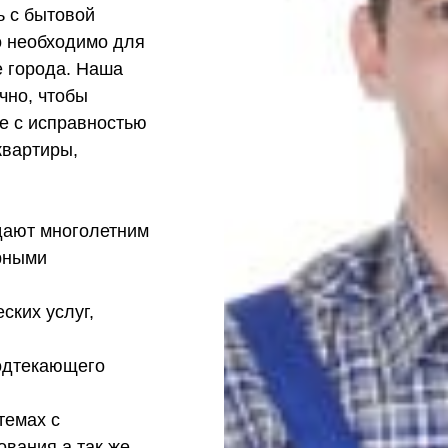
ь с бытовой
о необходимо для
е города. Наша
чно, чтобы
е с исправностью
квартиры,
дают многолетним
рными
ских услуг,
подтекающего
темах с
вания а так же