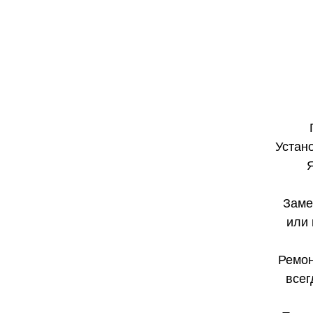
Устано
Заме
или 
Ремон
всег