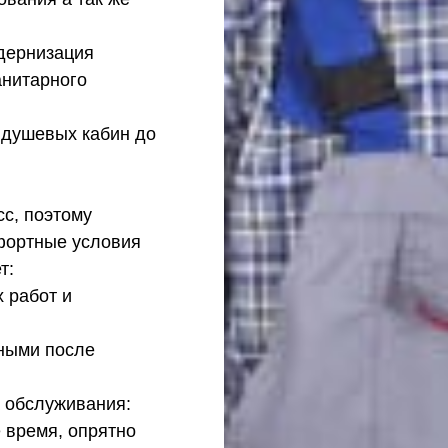
одернизация
анитарного
и душевых кабин до
сс, поэтому
фортные условия
т:
 работ и
ными после
 обслуживания:
е время, опрятно