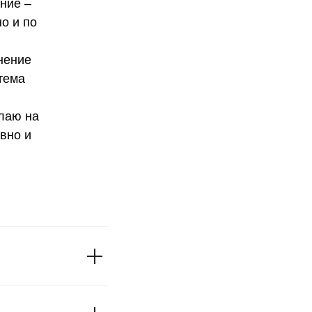
ние –
о и по
нение
тема
лаю на
вно и