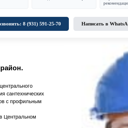
рекомендаци
звонить: 8 (931) 591‑25‑70
Написать в WhatsA
район.
 центрального
ия сантехнических
тов с профильным
в Центральном