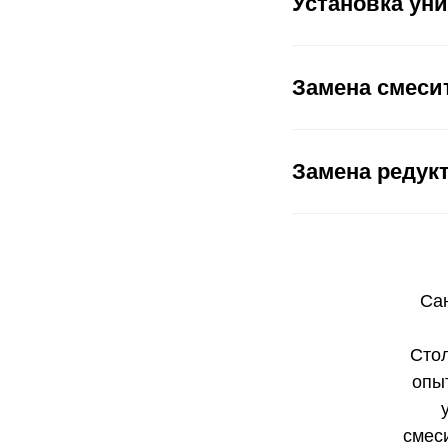
Установка уни
Замена смеси
Замена редук
Са
Стол
опы
смеси