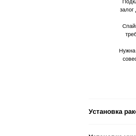
Подк
залог
Спай
тре
Нужна 
сове
Установка ра