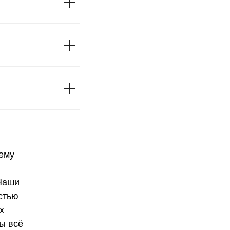
ему
 Наши
стью
х
бы всё